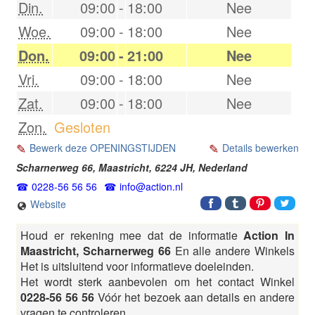
Din.
09:00
-
18:00
Nee
Woe.
09:00
-
18:00
Nee
Don.
09:00
-
21:00
Nee
Vri.
09:00
-
18:00
Nee
Zat.
09:00
-
18:00
Nee
Zon.
Gesloten
Bewerk deze OPENINGSTIJDEN
Details bewerken
Scharnerweg 66,
Maastricht
,
6224 JH
,
Nederland
0228-56 56 56
info@action.nl
Website
Houd er rekening mee dat de informatie
Action In
Maastricht, Scharnerweg 66
En alle andere Winkels
Het is uitsluitend voor informatieve doeleinden.
Het wordt sterk aanbevolen om het contact Winkel
0228-56 56 56
Vóór het bezoek aan details en andere
vragen te controleren.